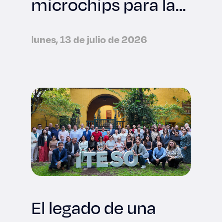
microchips para la
industria
tecnológica
lunes, 13 de julio de 2026
internacional
El legado de una