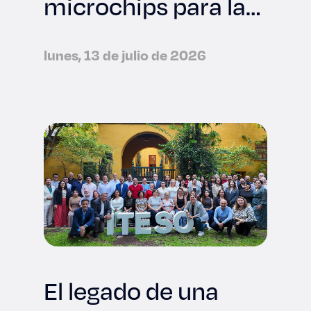
microchips para la
industria
tecnológica
lunes, 13 de julio de 2026
internacional
El legado de una