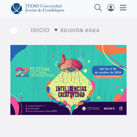
INICIO
EDICIÓN 2024
Explora sitios web, programas académicos,
actividades y noticias
Diplom
|