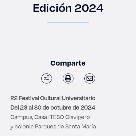
Enlaces de interés
Edición 2024
Aspirantes
Becas
Graduaciones
Comparte
CRUCE
Derecho
22 Festival Cultural Universitario
Del 23 al 30 de octubre de 2024
Lo más buscado
Campus, Casa ITESO Clavigero
y colonia Parques de Santa María
Carreras