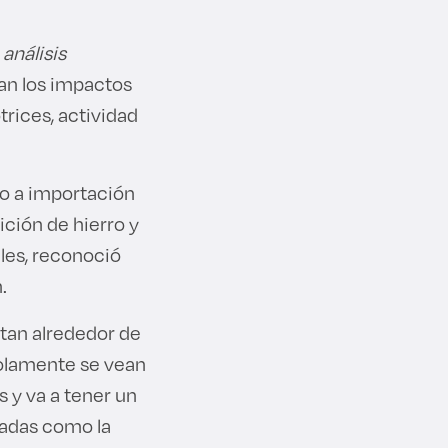
 análisis
zan los impactos
rices, actividad
cto a importación
ción de hierro y
les, reconoció
.
tan alrededor de
 solamente se vean
 y va a tener un
eadas como la