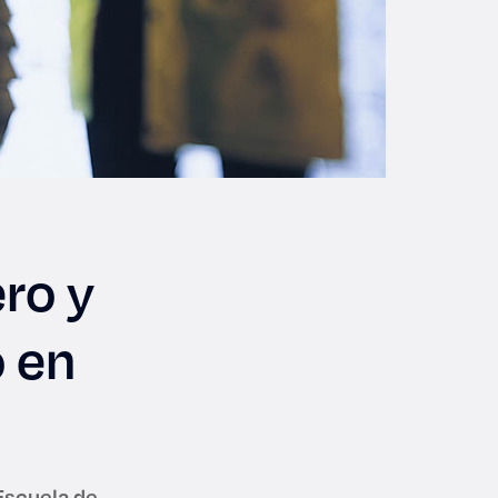
ro y
o en
 Escuela de