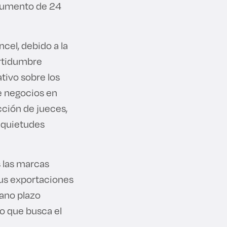
 aumento de 24
cel, debido a la
ertidumbre
tivo sobre los
e negocios en
cción de jueces,
nquietudes
s las marcas
sus exportaciones
iano plazo
lo que busca el