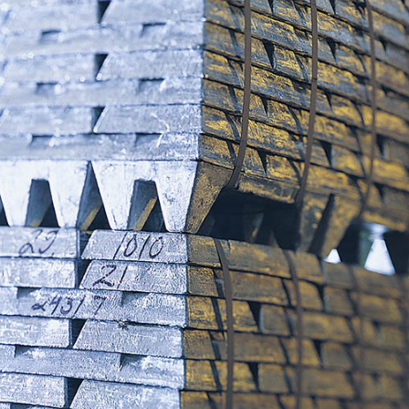
es de interés
Lo más buscado
antes
Carreras
Derecho
aciones
Prepa ITESO
E
Becas
ho
Sustentabilidad