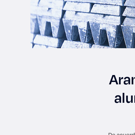
Ara
alu
De acuerdo