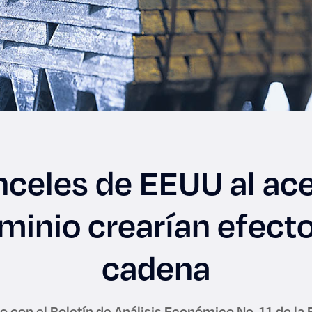
nceles de EEUU al ace
minio crearían efect
cadena
 con el Boletín de Análisis Económico No. 11 de la