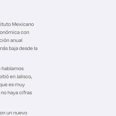
stituto Mexicano
económica con
ción anual
 más baja desde la
no habíamos
tió en Jalisco,
 que es muy
 no haya cifras
con un nuevo