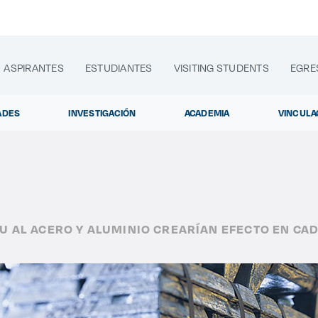
ASPIRANTES
ESTUDIANTES
VISITING STUDENTS
EGRE
ADES
INVESTIGACIÓN
ACADEMIA
VINCULA
lora sitios web, programas académicos, actividades y noti
U AL ACERO Y ALUMINIO CREARÍAN EFECTO EN CA
Diplomados y Curs
|