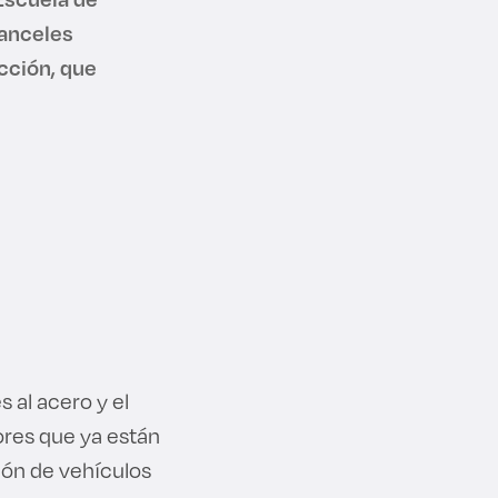
ranceles
cción, que
 al acero y el
ores que ya están
ión de vehículos