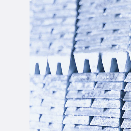
Enlac
Aspir
Becas
Gradu
CRUC
Derec