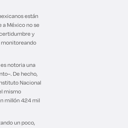
 mexicanos están
e a México no se
ncertidumbre y
ir monitoreando
 es notoria una
ento–. De hecho,
Instituto Nacional
 el mismo
n millón 424 mil
zando un poco,